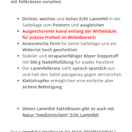
mit Fellkränzen versehen
Dichtes
,
weiches
und
hohes Echt Lammfell
in der
Sattellage zum
Polstern
und
ausgleichen
Ausgeschorener Kanal entlang der Wirbelsäule,
für präzise Freiheit im Wirbelbereich
Anatomische Form
für beste Sattellage und am
Widerrist hoch geschnitten
Stabiler und
strapazierfähiger Köper Steppstoff
mit
500 g Nadelfilzfüllung
für exakte Passform
Der
Lammfellkranz
sieht
optisch sportlich
aus
und hält den Sattel passgenau gegen verrutschen
Klettstrupfen
ermöglichen eine einfache aber
sichere Befestigung
Dieses Lammfell Sattelkissen gibt es auch mit
Natur "medizinischem" Echt Lammfell
Das
Lammfell Sattelkissen "CLASSIC PROFESSIONAL"