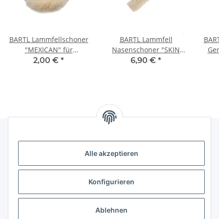
BARTL Lammfellschoner
BARTL Lammfell
BART
"MEXICAN" für
Nasenschoner "SKIN
Gen
mexikanische Trense
SOFT PRO", mit
2,00 €
*
6,90 €
*
Klettverschluss
Alle akzeptieren
Rechtliches
Informationen
Konfigurieren
Versand- und Zahlungsarten
Ablehnen