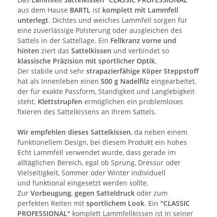
aus dem Hause
BARTL
ist
komplett mit Lammfell
unterlegt
. Dichtes und weiches Lammfell sorgen für
eine zuverlässige Polsterung oder ausgleichen des
Sattels in der Sattellage. Ein
Fellkranz vorne und
hinten
ziert das
Sattelkissen
und verbindet so
klassische Präzision mit sportlicher Optik
.
Der stabile und sehr
strapazierfähige Köper Steppstoff
hat als Innenleben einen
500 g Nadelfilz
eingearbeitet,
der für exakte Passform, Standigkeit und Langlebigkeit
steht.
Klettstrupfen
ermöglichen ein problemloses
fixieren des Sattelkissens an Ihrem Sattels.
Wir empfehlen dieses Sattelkissen
, da neben einem
funktionellem Design, bei diesem Produkt ein hohes
Echt Lammfell verwendet wurde, dass gerade im
alltäglichen Bereich, egal ob Sprung, Dressur oder
Vielseitigkeit, Sommer oder Winter individuell
und funktional eingesetzt werden sollte.
Zur
Vorbeugung
,
gegen Satteldruck
oder zum
perfekten Reiten mit
sportlichem Look
. Ein
"CLASSIC
PROFESSIONAL"
komplett Lammfellkissen ist in seiner