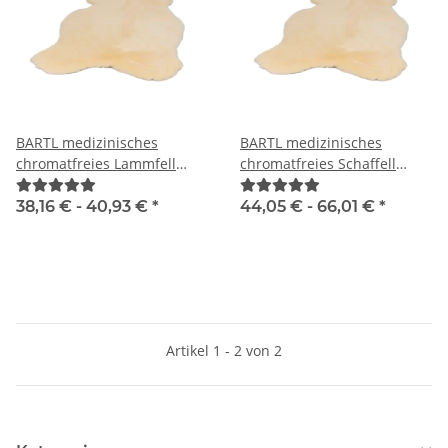
BARTL medizinisches
BARTL medizinisches
chromatfreies Lammfell
chromatfreies Schaffell
"BABY"
"ADULT"
38,16 € -
40,93 €
*
44,05 € -
66,01 €
*
Artikel 1 - 2 von 2