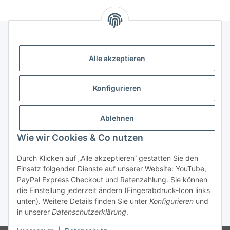
Rechtliches
Alle akzeptieren
Informationen
Konfigurieren
Versand- und Zahlungsarten
Ablehnen
Wie wir Cookies & Co nutzen
Durch Klicken auf „Alle akzeptieren“ gestatten Sie den
Einsatz folgender Dienste auf unserer Website: YouTube,
PayPal Express Checkout und Ratenzahlung. Sie können
die Einstellung jederzeit ändern (Fingerabdruck-Icon links
Vertrag widerrufen
unten). Weitere Details finden Sie unter
Konfigurieren
und
in unserer
Datenschutzerklärung
.
* Alle Preise inkl. gesetzlicher USt., zzgl.
Versand