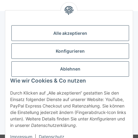
Alle akzeptieren
Rechtliches
Informationen
Konfigurieren
Versand- und Zahlungsarten
Ablehnen
Wie wir Cookies & Co nutzen
Durch Klicken auf „Alle akzeptieren“ gestatten Sie den
Einsatz folgender Dienste auf unserer Website: YouTube,
PayPal Express Checkout und Ratenzahlung. Sie können
die Einstellung jederzeit ändern (Fingerabdruck-Icon links
Vertrag widerrufen
unten). Weitere Details finden Sie unter
Konfigurieren
und
in unserer
Datenschutzerklärung
.
* Alle Preise inkl. gesetzlicher USt., zzgl.
Versand
Impressum
|
Datenschutz