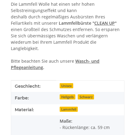
Die Lammfell Wolle hat einen sehr hohen
Selbstreinigungseffekt und kann
deshalb durch regelmäßiges Ausbürsten Ihres
Fellartikels mit unserer
Lammfellbürste "
CLEAN UP
"
einen Großteil des Schmutzes entfernen. So ersparen
Sie sich übermässiges Waschen und verlängern
wiederum bei Ihrem Lammfell Produkt die
Langlebigkeit.
Bitte beachten Sie auch unsere
Wasch- und
Pflegeanleitung
.
Produkteigenschaft
Wert
Geschlecht:
Unisex
Hellgelb
Schwarz
Farbe:
Material:
Lammfell
Maße:
- Rückenlänge: ca. 59 cm