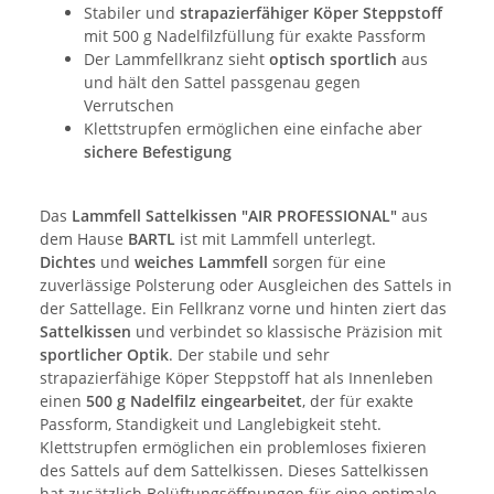
Stabiler und
strapazierfähiger Köper Steppstoff
mit 500 g Nadelfilzfüllung für exakte Passform
Der Lammfellkranz sieht
optisch sportlich
aus
und hält den Sattel passgenau gegen
Verrutschen
Klettstrupfen ermöglichen eine einfache aber
sichere Befestigung
Das
Lammfell Sattelkissen "AIR PROFESSIONAL"
aus
dem Hause
BARTL
ist mit Lammfell unterlegt.
Dichtes
und
weiches Lammfell
sorgen für eine
zuverlässige Polsterung oder Ausgleichen des Sattels in
der Sattellage. Ein Fellkranz vorne und hinten ziert das
Sattelkissen
und verbindet so klassische Präzision mit
sportlicher Optik
. Der stabile und sehr
strapazierfähige Köper Steppstoff hat als Innenleben
einen
500 g Nadelfilz eingearbeitet
, der für exakte
Passform, Standigkeit und Langlebigkeit steht.
Klettstrupfen ermöglichen ein problemloses fixieren
des Sattels auf dem Sattelkissen. Dieses Sattelkissen
hat zusätzlich Belüftungsöffnungen für eine optimale