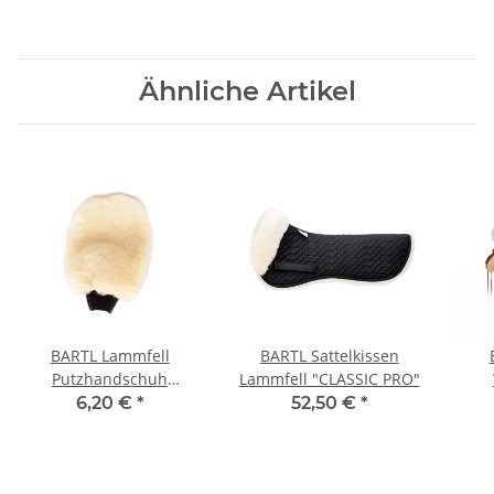
Ähnliche Artikel
BARTL Lammfell
BARTL Sattelkissen
Putzhandschuh
Lammfell "CLASSIC PRO"
"FLAUSCHI" beidseitig
6,20 €
*
52,50 €
*
Fell