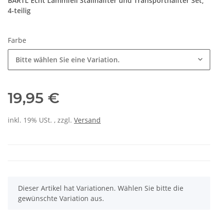
BARTL Echt Lammfell Stallhalfter und Transporthalfter Set,
4-teilig
Farbe
Bitte wählen Sie eine Variation.
19,95 €
inkl. 19% USt. , zzgl.
Versand
x
Dieser Artikel hat Variationen. Wählen Sie bitte die
gewünschte Variation aus.