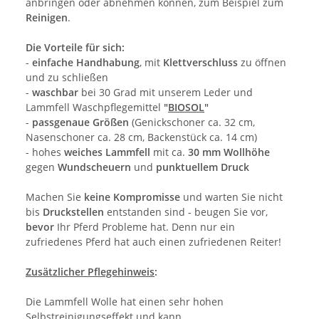
anbringen oder abnehmen können, zum Beispiel zum
Reinigen
.
Die Vorteile für sich:
-
einfache Handhabung
, mit
Klettverschluss
zu öffnen
und zu schließen
-
waschbar
bei 30 Grad mit unserem Leder und
Lammfell Waschpflegemittel
"
BIOSOL
"
-
passgenaue Größen
(Genickschoner ca. 32 cm,
Nasenschoner ca. 28 cm, Backenstück ca. 14 cm)
- hohes
weiches Lammfell
mit ca.
30 mm Wollhöhe
gegen
Wundscheuern
und
punktuellem Druck
Machen Sie
keine Kompromisse
und warten Sie nicht
bis
Druckstellen
entstanden sind - beugen Sie vor,
bevor
Ihr Pferd Probleme hat. Denn nur ein
zufriedenes Pferd hat auch einen zufriedenen Reiter!
Zusätzlicher Pflegehinweis
:
Die Lammfell Wolle hat einen sehr hohen
Selbstreinigungseffekt und kann