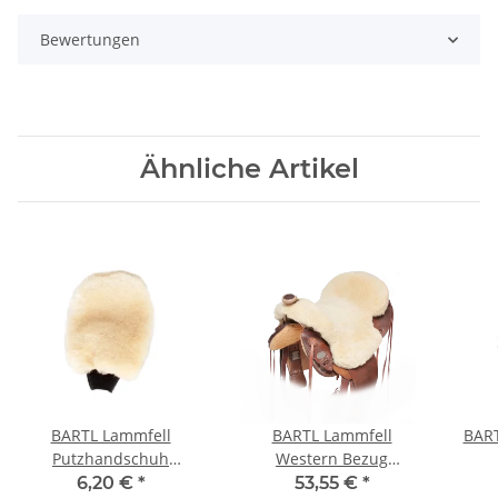
Bewertungen
Ähnliche Artikel
BARTL Lammfell
BARTL Lammfell
BART
Putzhandschuh
Western Bezug
"FLAUSCHI" beidseitig
"CALIFORNIA"
me
6,20 €
*
53,55 €
*