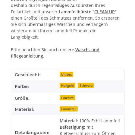
deshalb durch regelmäßiges Ausbürsten Ihres
Fellartikels mit unserer
Lammfellbürste "
CLEAN UP
"
einen Großteil des Schmutzes entfernen. So ersparen
Sie sich übermässiges Waschen und verlängern
wiederum bei Ihrem Lammfell Produkt die
Langlebigkeit.
Bitte beachten Sie auch unsere
Wasch- und
Pflegeanleitung
.
Produkteigenschaft
Wert
Geschlecht:
Unisex
Hellgelb
Schwarz
Farbe:
Größe:
Onesize
Material:
Lammfell
Material:
100% Echt Lammfell
Befestigung:
mit
Detailangaben:
Klettverschluss zum Öffnen