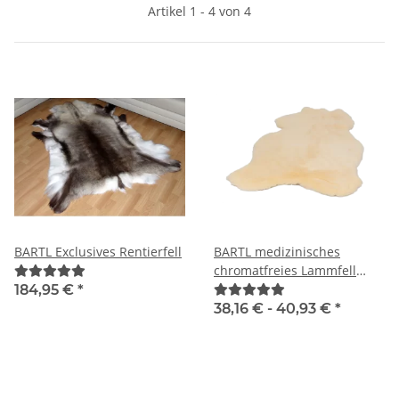
Artikel 1 - 4 von 4
BARTL Exclusives Rentierfell
BARTL medizinisches
chromatfreies Lammfell
"BABY"
184,95 €
*
38,16 € -
40,93 €
*