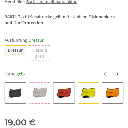
Hersteller:
Bartl Lammfellmanufaktur
BARTL Textil Schabracke gelb mit stabilem Filzinnenkern
und GurtProtection
Ausführung
Dressur
Dressur
Dressur
Vielseiti
Vielseitigkeit
gkeit
Farbe
gelb
schwarz
grau
rot
gelb
orange
19,00 €