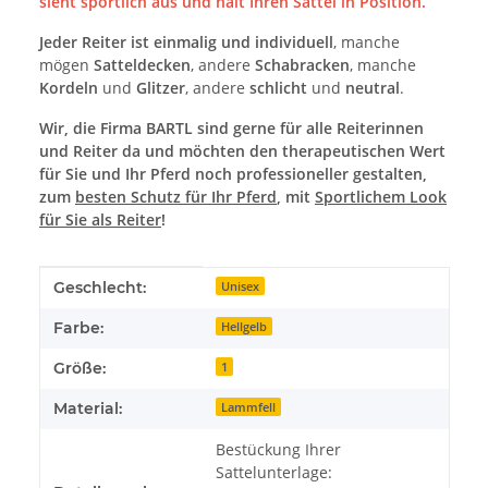
sieht sportlich aus und hält Ihren Sattel in Position.
Jeder Reiter ist einmalig und individuell
, manche
mögen
Satteldecken
, andere
Schabracken
, manche
Kordeln
und
Glitzer
, andere
schlicht
und
neutral
.
Wir, die Firma BARTL sind gerne für alle Reiterinnen
und Reiter da und möchten den therapeutischen Wert
für Sie und Ihr Pferd noch professioneller gestalten,
zum
besten Schutz für Ihr Pferd
, mit
Sportlichem Look
für Sie als Reiter
!
Produkteigenschaft
Wert
Geschlecht:
Unisex
Farbe:
Hellgelb
Größe:
1
Material:
Lammfell
Bestückung Ihrer
Sattelunterlage: