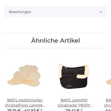
Bewertungen
Ähnliche Artikel
BARTL medizinisches
BARTL Lammfell
BA
chromatfreies Lammfell
Schabracke "PROFI"
chro
"BABY"
Natur
38,16 € -
40,93 €
*
79,41 €
*
44