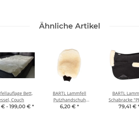
Ähnliche Artikel
ellauflage Bett,
BARTL Lammfell
BARTL Lammf
essel, Couch
Putzhandschuh
Schabracke "P
"FLAUSCHI" beidseitig
Natur
 € -
199,00 €
*
6,20 €
*
79,41 €
Fell