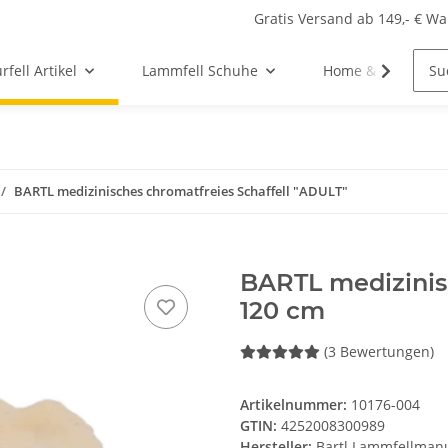
Gratis Versand ab 149,- € W
fell Artikel
Lammfell Schuhe
Home & Lifestyle
BARTL medizinisches chromatfreies Schaffell "ADULT"
BARTL medizinisc
120 cm
(3 Bewertungen)
Artikelnummer:
10176-004
GTIN:
4252008300989
Hersteller:
Bartl Lammfellman