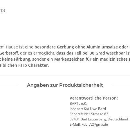
rbt
m Hause ist eine
besondere Gerbung ohne Aluminiumsalze oder
Gerbstoff
, der es ermöglicht,
dass das Fell bei 30 Grad waschbar is
t
keine Färbung
, sonder ein
Markenzeichen für ein medizinisches
elblichen Farb Charakter
.
Angaben zur Produktsicherheit
Verantwortliche Person:
BARTL e.K.
Inhaber: Kai-Uwe Bartl
Scharzfelder Strasse 83
37431 Bad Lauterberg, Deutschland
E-Mail: kub_72@gmx.de