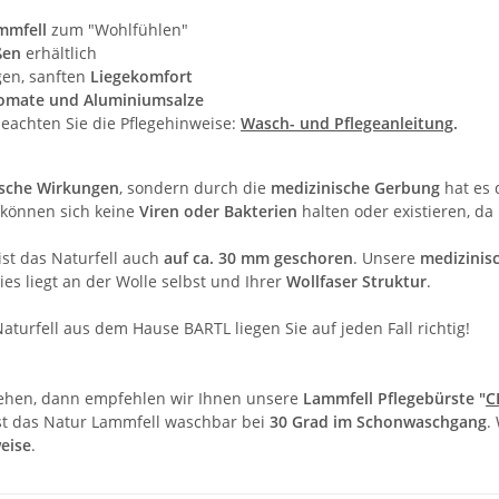
mmfell
zum "Wohlfühlen"
ßen
erhältlich
gen, sanften
Liegekomfort
omate und Aluminiumsalze
 beachten Sie die Pflegehinweise:
Wasch- und Pflegeanleitung
.
ische Wirkungen
, sondern durch die
medizinische Gerbung
hat es 
l können sich keine
Viren oder Bakterien
halten oder existieren, da
 ist das Naturfell auch
auf ca. 30 mm geschoren
. Unsere
medizinis
Dies liegt an der Wolle selbst und Ihrer
Wollfaser Struktur
.
turfell aus dem Hause BARTL liegen Sie auf jeden Fall richtig!
ssehen, dann empfehlen wir Ihnen unsere
Lammfell Pflegebürste "
C
ist das Natur Lammfell waschbar bei
30 Grad im Schonwaschgang
.
eise
.