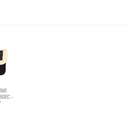
ell
ROFI"
*