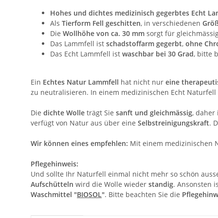
Hohes und dichtes medizinisch gegerbtes Echt La
Als
Tierform Fell geschitten
, in verschiedenen
Grö
Die
Wollhöhe von ca. 30 mm
sorgt für gleichmässi
Das Lammfell ist
schadstoffarm gegerbt
,
ohne Chr
Das Echt Lammfell ist
waschbar bei 30 Grad
, bitte
Ein
Echtes Natur Lammfell
hat nicht nur
eine therapeut
zu neutralisieren. In einem medizinischen Echt Naturfel
Die
dichte Wolle
trägt Sie
sanft und gleichmässig
, daher
verfügt von Natur aus über eine
Selbstreinigungskraft
. 
Wir können eines empfehlen:
Mit einem medizinischen Na
Pflegehinweis:
Und sollte Ihr Naturfell einmal nicht mehr so schön au
Aufschütteln
wird die Wolle wieder
standig
. Ansonsten 
Waschmittel "
BIOSOL
"
. Bitte beachten Sie die
Pflegehinw