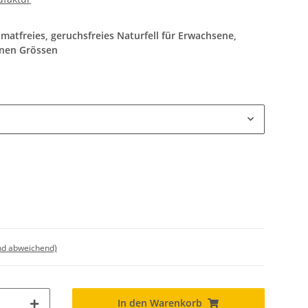
atfreies, geruchsfreies Naturfell für Erwachsene,
enen Grössen
nd abweichend)
In den Warenkorb