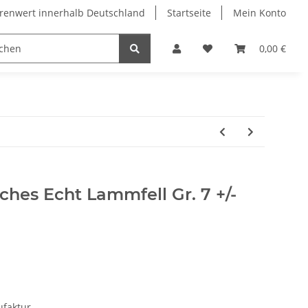
arenwert innerhalb Deutschland
Startseite
Mein Konto
Bastler und Hobbyisten
0,00 €
hes Echt Lammfell Gr. 7 +/-
ufaktur