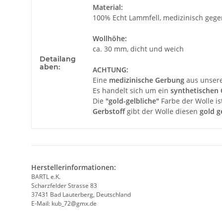
Produkteigenschaft
Wert
Material:
100% Echt Lammfell, medizinisch gege
Wollhöhe:
ca. 30 mm, dicht und weich
Detailang
aben:
ACHTUNG:
Eine
medizinische Gerbung
aus unsere
Es handelt sich um ein
synthetischen 
Die
"gold-gelbliche"
Farbe der Wolle is
Gerbstoff
gibt der Wolle diesen
gold g
Herstellerinformationen:
BARTL e.K.
Scharzfelder Strasse 83
37431 Bad Lauterberg, Deutschland
E-Mail: kub_72@gmx.de