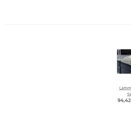
Lammf
S
94,42