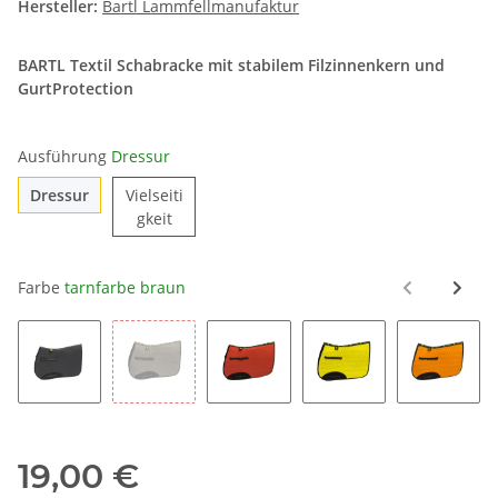
Hersteller:
Bartl Lammfellmanufaktur
BARTL Textil Schabracke mit stabilem Filzinnenkern und
GurtProtection
Ausführung
Dressur
Dressur
Dressur
Vielseiti
Vielseitigkeit
gkeit
Farbe
tarnfarbe braun
schwarz
grau
rot
gelb
orange
19,00 €