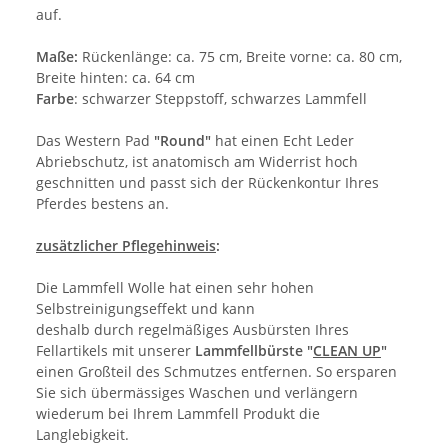
auf.
Maße:
Rückenlänge: ca. 75 cm, Breite vorne: ca. 80 cm,
Breite hinten: ca. 64 cm
Farbe
: schwarzer Steppstoff, schwarzes Lammfell
Das Western Pad
"Round"
hat einen Echt Leder
Abriebschutz, ist anatomisch am Widerrist hoch
geschnitten und passt sich der Rückenkontur Ihres
Pferdes bestens an.
zusätzlicher Pflegehinweis
:
Die Lammfell Wolle hat einen sehr hohen
Selbstreinigungseffekt und kann
deshalb durch regelmäßiges Ausbürsten Ihres
Fellartikels mit unserer
Lammfellbürste "
CLEAN UP
"
einen Großteil des Schmutzes entfernen. So ersparen
Sie sich übermässiges Waschen und verlängern
wiederum bei Ihrem Lammfell Produkt die
Langlebigkeit.