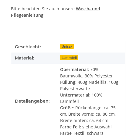
Bitte beachten Sie auch unsere
Wasch- und
Pflegeanleitung
.
Produkteigenschaft
Wert
Geschlecht:
Unisex
Material:
Lammfell
Obermaterial:
70%
Baumwolle, 30% Polyester
Füllung:
400g Nadelfilz, 100g
Polyesterwatte
Untermaterial:
100%
Detailangaben:
Lammfell
Größe:
Rückenlänge: ca. 75
cm, Breite vorne: ca. 80 cm,
Breite hinten: ca. 64 cm
Farbe Fell:
siehe Auswahl
Farbe Textil:
schwarz