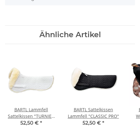
Ähnliche Artikel
BARTL Lammfell
BARTL Sattelkissen
Sattelkissen "TURNIER
Lammfell "CLASSIC PRO"
W
PRO"
"
52,50 €
*
52,50 €
*