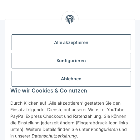
Alle akzeptieren
Rechtliches
Informationen
Konfigurieren
Versand- und Zahlungsarten
Ablehnen
Wie wir Cookies & Co nutzen
Durch Klicken auf „Alle akzeptieren“ gestatten Sie den
Einsatz folgender Dienste auf unserer Website: YouTube,
PayPal Express Checkout und Ratenzahlung. Sie können
die Einstellung jederzeit ändern (Fingerabdruck-Icon links
Vertrag widerrufen
unten). Weitere Details finden Sie unter
Konfigurieren
und
in unserer
Datenschutzerklärung
.
* Alle Preise inkl. gesetzlicher USt., zzgl.
Versand