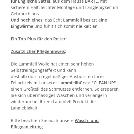
für Englische Sättel,
aus dem Hause
BARTL,
mit
sicherem Halt, leichter Montage und Langlebigkeit im
Gebrauch aus.
Und noch eines:
das Echt
Lammfell besitzt eine
Eingwärme
und fühlt sich somit
nie kalt an
.
Ein Top Plus für den Reiter!
Zusätzlicher Pflegehinweis
:
Die Lammfell Wolle hat einen sehr hohen
Selbstreinigungseffekt und kann
deshalb durch regelmäßiges Ausbürsten Ihres
Fellartikels mit unserer
Lammfellbürste "
CLEAN UP
"
einen Großteil des Schmutzes entfernen. So ersparen
Sie sich übermässiges Waschen und verlängern
wiederum bei Ihrem Lammfell Produkt die
Langlebigkeit.
Bitte beachten Sie auch unsere
Wasch- und
Pflegeanleitung
.