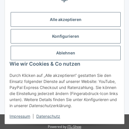
Alle akzeptieren
Rechtliches
Informationen
Konfigurieren
Versand- und Zahlungsarten
Ablehnen
Wie wir Cookies & Co nutzen
Durch Klicken auf „Alle akzeptieren“ gestatten Sie den
Einsatz folgender Dienste auf unserer Website: YouTube,
PayPal Express Checkout und Ratenzahlung. Sie können
die Einstellung jederzeit ändern (Fingerabdruck-Icon links
Vertrag widerrufen
unten). Weitere Details finden Sie unter
Konfigurieren
und
in unserer
Datenschutzerklärung
.
* Alle Preise inkl. gesetzlicher USt., zzgl.
Versand
Impressum
|
Datenschutz
© BARTL e.K.
Powered by
JTL-Shop