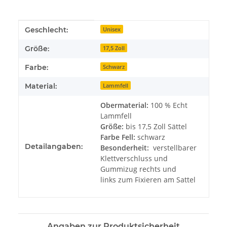
Produkteigenschaft
Wert
Geschlecht:
Unisex
Größe:
17,5 Zoll
Farbe:
Schwarz
Material:
Lammfell
Obermaterial:
100 % Echt
Lammfell
Größe:
bis 17,5 Zoll Sättel
Farbe Fell:
schwarz
Detailangaben:
Besonderheit:
verstellbarer
Klettverschluss und
Gummizug rechts und
links zum Fixieren am Sattel
Angaben zur Produktsicherheit