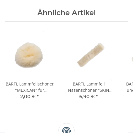
Ähnliche Artikel
BARTL Lammfellschoner
BARTL Lammfell
BAR
"MEXICAN" für
Nasenschoner "SKIN
und
mexikanische Trense
SOFT PRO", mit
2,00 €
*
6,90 €
*
Klettverschluss