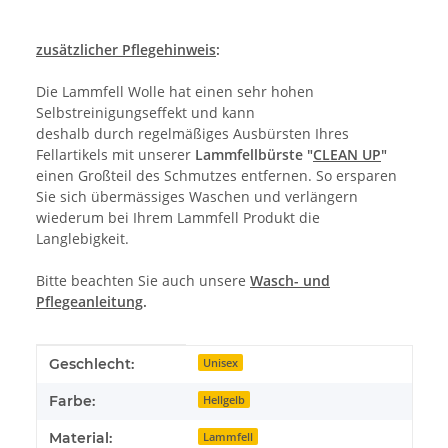
zusätzlicher Pflegehinweis
:
Die Lammfell Wolle hat einen sehr hohen
Selbstreinigungseffekt und kann
deshalb durch regelmäßiges Ausbürsten Ihres
Fellartikels mit unserer
Lammfellbürste "
CLEAN UP
"
einen Großteil des Schmutzes entfernen. So ersparen
Sie sich übermässiges Waschen und verlängern
wiederum bei Ihrem Lammfell Produkt die
Langlebigkeit.
Bitte beachten Sie auch unsere
Wasch- und
Pflegeanleitung
.
Produkteigenschaft
Wert
Geschlecht:
Unisex
Farbe:
Hellgelb
Material:
Lammfell