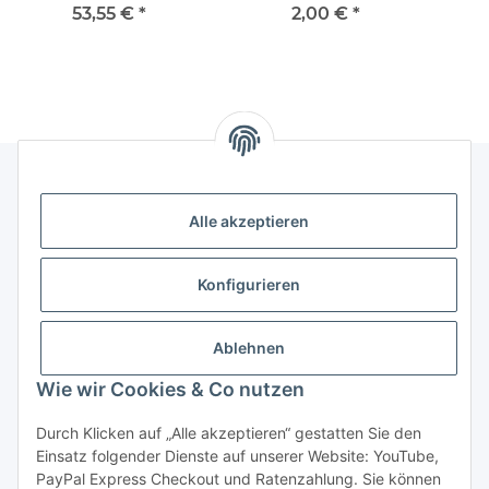
"CALIFORNIA"
mexikanische Trense
53,55 €
*
2,00 €
*
Hornausschnitt
Alle akzeptieren
Rechtliches
Informationen
Konfigurieren
Versand- und Zahlungsarten
Ablehnen
Wie wir Cookies & Co nutzen
Durch Klicken auf „Alle akzeptieren“ gestatten Sie den
Einsatz folgender Dienste auf unserer Website: YouTube,
PayPal Express Checkout und Ratenzahlung. Sie können