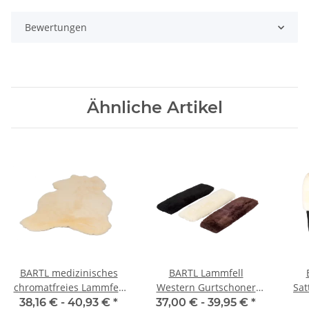
Bewertungen
Ähnliche Artikel
BARTL medizinisches
BARTL Lammfell
chromatfreies Lammfell
Western Gurtschoner
Sat
"BABY"
"LARRY"
38,16 € -
40,93 €
*
37,00 € -
39,95 €
*