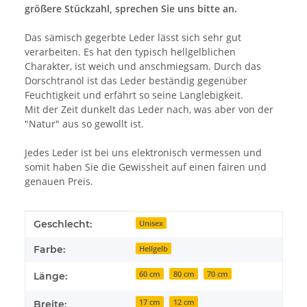
größere Stückzahl, sprechen Sie uns bitte an.
Das sämisch gegerbte Leder lässt sich sehr gut
verarbeiten. Es hat den typisch hellgelblichen
Charakter, ist weich und anschmiegsam. Durch das
Dorschtranöl ist das Leder beständig gegenüber
Feuchtigkeit und erfährt so seine Langlebigkeit.
Mit der Zeit dunkelt das Leder nach, was aber von der
"Natur" aus so gewollt ist.
Jedes Leder ist bei uns elektronisch vermessen und
somit haben Sie die Gewissheit auf einen fairen und
genauen Preis.
Produkteigenschaft
Wert
Geschlecht:
Unisex
Farbe:
Hellgelb
60 cm
80 cm
70 cm
Länge:
17 cm
12 cm
Breite: