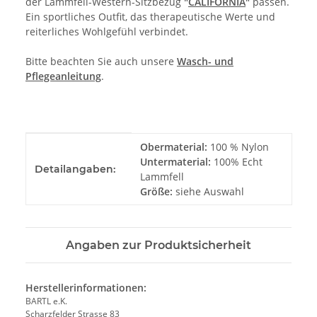
der Lammfell-Western-Sitzbezug
"
CALIFORNIA
"
passen.
Ein sportliches Outfit, das therapeutische Werte und
reiterliches Wohlgefühl verbindet.
Bitte beachten Sie auch unsere
Wasch- und
Pflegeanleitung
.
Produkteigenschaft
Wert
Obermaterial:
100 % Nylon
Untermaterial:
100% Echt
Detailangaben:
Lammfell
Größe:
siehe Auswahl
Angaben zur Produktsicherheit
Herstellerinformationen:
BARTL e.K.
Scharzfelder Strasse 83