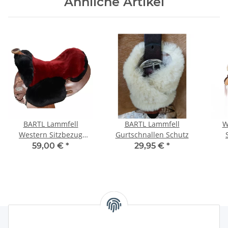
Ähnliche Artikel
BARTL Lammfell
BARTL Lammfell
W
Western Sitzbezug
Gurtschnallen Schutz
"DOUBLE COLOR"
59,00 €
*
29,95 €
*