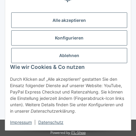
Alle akzeptieren
Rechtliches
Informationen
Konfigurieren
Versand- und Zahlungsarten
Ablehnen
Wie wir Cookies & Co nutzen
Durch Klicken auf „Alle akzeptieren“ gestatten Sie den
Einsatz folgender Dienste auf unserer Website: YouTube,
PayPal Express Checkout und Ratenzahlung. Sie können
die Einstellung jederzeit ändern (Fingerabdruck-Icon links
Vertrag widerrufen
unten). Weitere Details finden Sie unter
Konfigurieren
und
in unserer
Datenschutzerklärung
.
* Alle Preise inkl. gesetzlicher USt., zzgl.
Versand
Impressum
|
Datenschutz
© BARTL e.K.
Powered by
JTL-Shop