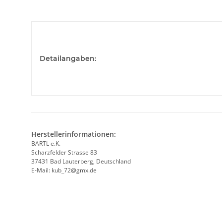
Produkteigenschaft
Wert
Detailangaben:
Herstellerinformationen:
BARTL e.K.
Scharzfelder Strasse 83
37431 Bad Lauterberg, Deutschland
E-Mail: kub_72@gmx.de