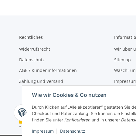
Rechtliches
Informati
Widerrufsrecht
Wir über 
Datenschutz
Sitemap
AGB / Kundeninformationen
Wasch- und
Zahlung und Versand
Impressu
Kontakt
Wie wir Cookies & Co nutzen
Durch Klicken auf „Alle akzeptieren“ gestatten Sie 
Checkout und Ratenzahlung. Sie können die Einstellu
Vertrag widerrufen
finden Sie unter
Konfigurieren
und in unserer
Datens
* Alle Preise inkl. gesetzlicher USt., zzgl.
Versand
Impressum
|
Datenschutz