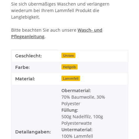
Sie sich übermäßiges Waschen und verlängern
wiederum bei Ihrem Lammfell Produkt die
Langlebigkeit.
Bitte beachten Sie auch unsere
Wasch- und
Pflegeanleitung
.
Produkteigenschaft
Wert
Geschlecht:
Unisex
Farbe:
Hellgelb
Material:
Lammfell
Obermaterial:
70% Baumwolle, 30%
Polyester
Füllung:
500g Nadelfilz, 100g
Polyesterwatte
Untermaterial:
Detailangaben:
100% Lammfell