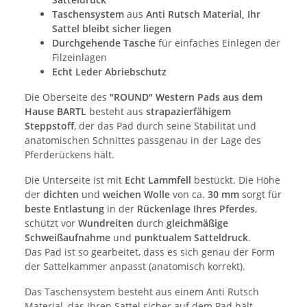
Taschensystem
aus
Anti Rutsch Material, Ihr
Sattel bleibt sicher liegen
Durchgehende Tasche
für einfaches Einlegen der
Filzeinlagen
Echt Leder Abriebschutz
Die Oberseite des
"ROUND" Western Pads aus dem
Hause BARTL
besteht aus
strapazierfähigem
Steppstoff
, der das Pad durch seine Stabilität und
anatomischen Schnittes passgenau in der Lage des
Pferderückens hält.
Die Unterseite ist mit
Echt Lammfell
bestückt. Die Höhe
der
dichten
und
weichen Wolle
von ca.
30 mm
sorgt für
beste Entlastung
in der
Rückenlage Ihres Pferdes
,
schützt vor
Wundreiten
durch
gleichmäßige
Schweißaufnahme
und
punktualem Satteldruck
.
Das Pad ist so gearbeitet, dass es sich genau der Form
der Sattelkammer anpasst (anatomisch korrekt).
Das Taschensystem besteht aus einem Anti Rutsch
Material, das Ihren Sattel sicher auf dem Pad hält.