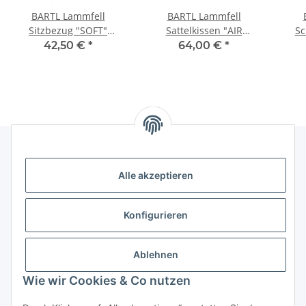
BARTL Lammfell
BARTL Lammfell
Sitzbezug "SOFT"
Sattelkissen "AIR
Sc
englisch Sattel 17,5 Zoll
PROFESSIONAL", mit
42,50 €
*
64,00 €
*
Belüftung
Alle akzeptieren
Rechtliches
Informationen
Konfigurieren
Versand- und Zahlungsarten
Ablehnen
Wie wir Cookies & Co nutzen